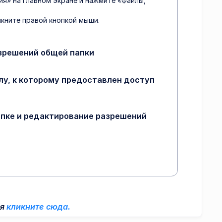
я» на главном экране и нажмите «Файлы,
лкните правой кнопкой мыши.
зрешений общей папки
лу, к которому предоставлен доступ
апке и редактирование разрешений
ля
кликните сюда.